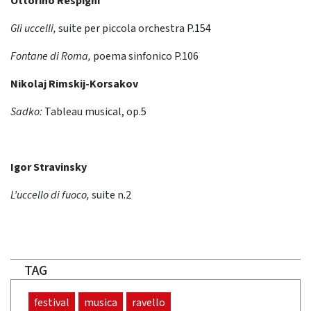
Ottorino Respighi
Gli uccelli,
suite per piccola orchestra P.154
Fontane di Roma,
poema sinfonico P.106
Nikolaj Rimskij-Korsakov
Sadko:
Tableau musical, op.5
Igor Stravinsky
L’uccello di fuoco,
suite n.2
TAG
festival
musica
ravello