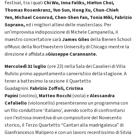
Festival, tra i quali
Chi Wu, Inna Faliks, HieYon Choi,
Thomas Rosenkranz, Yun Sun, Hong Xu, Chun-Chieh
Yen, Michael Coonrod, Chen-Shen Fan, Tonia Miki, Fabrizio
Soprano,
ed i migliori allievi delle masterclass. Per
un’improvvisa indisposizione di Michele Campanella, il
maestro concertatore sarà
James Giles
della Bienen School
ofMusic della Northwestern University di Chicago mentre la
direzione è affidata a
Giuseppe Carannante.
Mercoledì 31 luglio
(ore 23) nella Sala dei Cavalieri di Villa
Rufolo primo appuntamento cameristico della stagione. A
tener a battesimo la sezione il Quartetto
Guadagnini.
Fabrizio Zoffoli, Cristina
Papini
(violino),
Matteo Rocchi
(viola) e
Alessandra
Cefaliello
(violoncello) presenteranno un programma con
un filo conduttore ‘italiano’, avendo scelto di confrontarsi
con l’estrosa inventiva di un compositore del Novecento
storico, il Terzo Quartetto “Cantari alla madrigalesca” di
Gianfrancesco Malipero e con un lavoro recentissimo di Silvia