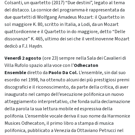
Colsanti, un quartetto (2017) “Due destini”, legato al tema
del distacco. La cornice del programma è rappresentata da
due quartetti di Wolfgang Amadeus Mozart: il Quartetto in
sol maggiore K. 80, scritto in Italia, a Lodi, da un Mozart
quattordicenne e il Quartetto in do maggiore, detto “Delle
dissonanze” K. 465, ultimo dei sei che il ventinovenne Mozart
dedicò a F.J. Haydn.
Venerdì 2 agosto
(ore 23) sempre nella Sala dei Cavalieri di
Villa Rufolo spazio alla voce con l’
Odhecaton
Ensemble
diretto da
Paolo Da Col.
L’ensemble, sin dal suo
esordio nel 1998, ha ottenuto alcuni dei più prestigiosi premi
discografici e il riconoscimento, da parte della critica, di aver
inaugurato nel campo dell’esecuzione polifonica un nuovo
atteggiamento interpretativo, che fonda sulla declamazione
della parola la sua lettura mobile ed espressiva della
polifonia. L’ensemble vocale deriva il suo nome da Harmonice
Musices Odhecaton, il primo libro a stampa di musica
polifonica, pubblicato a Venezia da Ottaviano Petrucci nel