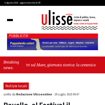
6 Agosto 2026 - aggiornato alle 20:38
PUBBLICITA'
Breaking
"Vietri sul Mare, giornata storica: la ceramica ammessa
news:
alla fase europea per l’IGP"
-
"Hudson Yards: qui New
York morde il futuro"
Notizie locali
Redazione Ulisseonline
scritto da
-
29 Luglio 2019 09:47