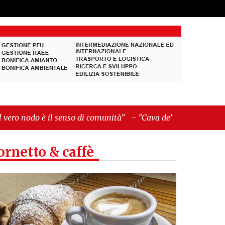
-
"Cava de’ Tirreni, La Fratellanza sull'ultima seduta
ornetto & caffè