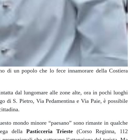
dino di un popolo che lo fece innamorare della Costiera
ntatta dal lungomare alle zone alte, ora in pochi luoghi
o di S. Pietro, Via Pedamentina e Via Paie, è possibile
ittadina.
questo mondo minore “paesano” sono rimaste in qualche
tega della
Pasticceria Trieste
(
Corso Reginna, 112
li promozionali che catturano l’attenzione del turista. Ma