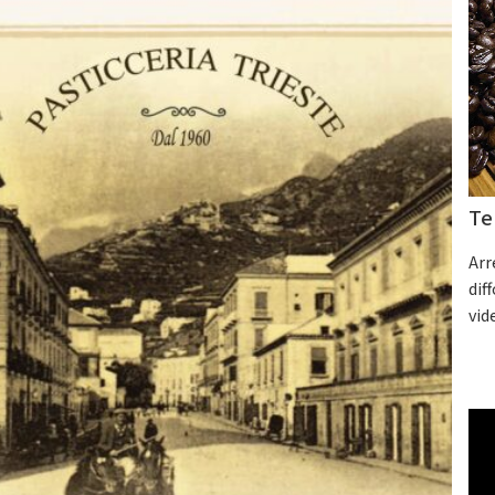
Te
Arr
dif
vid