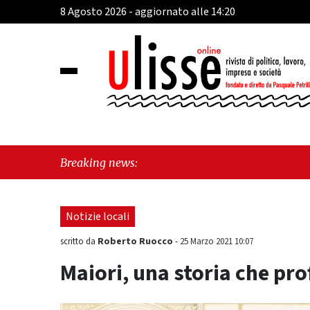
8 Agosto 2026 - aggiornato alle 14:20
"Cava de’ Tirreni, la Villa
Breaking news:
consiliare: “Serve chiarez
Notizie locali
Roberto Ruocco
scritto da
-
25 Marzo 2021 10:07
Maiori, una storia che pr