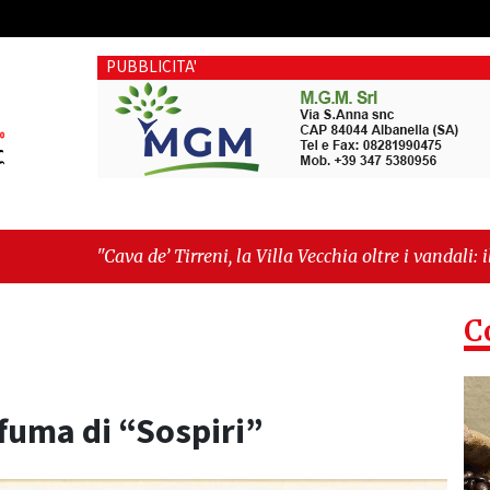
PUBBLICITA'
 Vecchia oltre i vandali: il vero nodo è il senso di comunità"
za!”"
C
ofuma di “Sospiri”