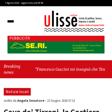
7 Agosto 2026 - aggiornato alle 08:48
PUBBLICITA'
Breaking
"Francesco Guccini mi insegnò che Tex Willer
news:
era letteratura"
-
"Cava de' Tirreni, il Consiglio
comunale conferma Sara Fariello. L'opposizione
lascia l'aula al momento del voto"
Notizie locali
Angela Senatore
scritto da
-
22 Giugno 2026 07:13