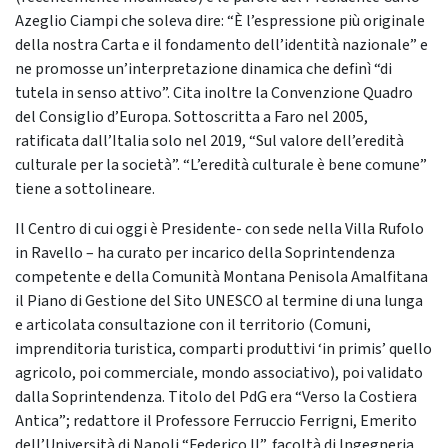
Azeglio Ciampi che soleva dire: “È l’espressione più originale
della nostra Carta e il fondamento dell’identità nazionale” e
ne promosse un’interpretazione dinamica che definì “di
tutela in senso attivo”. Cita inoltre la Convenzione Quadro
del Consiglio d’Europa. Sottoscritta a Faro nel 2005,
ratificata dall’Italia solo nel 2019, “Sul valore dell’eredità
culturale per la società”. “L’eredità culturale è bene comune”
tiene a sottolineare.
Il Centro di cui oggi è Presidente- con sede nella Villa Rufolo
in Ravello – ha curato per incarico della Soprintendenza
competente e della Comunità Montana Penisola Amalfitana
il Piano di Gestione del Sito UNESCO al termine di una lunga
e articolata consultazione con il territorio (Comuni,
imprenditoria turistica, comparti produttivi ‘in primis’ quello
agricolo, poi commerciale, mondo associativo), poi validato
dalla Soprintendenza. Titolo del PdG era “Verso la Costiera
Antica”; redattore il Professore Ferruccio Ferrigni, Emerito
dell’Università di Napoli “Federico II”, facoltà di Ingegneria.