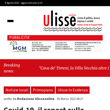
9 Agosto 2026 - aggiornato alle 12:33
PUBBLICITA'
Breaking
"Cava de’ Tirreni, la Villa Vecchia oltre i
news:
vandali: il vero nodo è il senso di comunità"
-
"Cava de’ Tirreni, La Fratellanza sull'ultima
seduta consiliare: “Serve chiarezza!”"
Notizie locali
Primopiano
Ulisse In Evidenza
Redazione Ulisseonline
scritto da
-
03 Marzo 2022 08:27