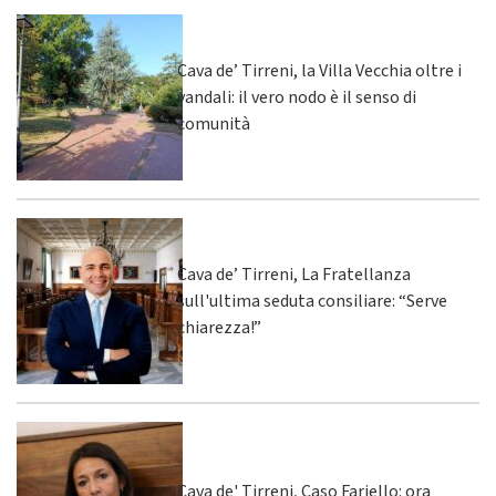
Cava de’ Tirreni, la Villa Vecchia oltre i
vandali: il vero nodo è il senso di
comunità
Cava de’ Tirreni, La Fratellanza
sull'ultima seduta consiliare: “Serve
chiarezza!”
Cava de' Tirreni, Caso Fariello: ora