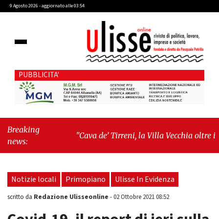
9 Agosto 2026 - aggiornato alle 03:54
PUBBLICITA'
Breaking
"Cava de’ Tirreni, la Villa Vecchia oltre i
news:
vandali: il vero nodo è il senso di comunità"
-
"Cava de’ Tirreni, La Fratellanza sull'ultima
seduta consiliare: “Serve chiarezza!”"
Notizie locali
Primopiano
Ulisse In Evidenza
Redazione Ulisseonline
scritto da
-
02 Ottobre 2021 08:52