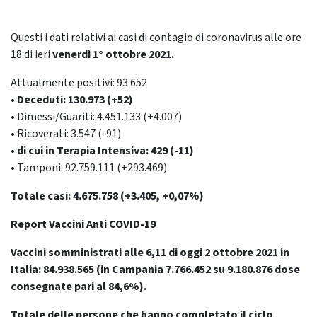
Questi i dati relativi ai casi di contagio di coronavirus alle ore
18 di ieri
venerdì 1° ottobre
2021.
Attualmente positivi: 93.652
• Deceduti: 130.973 (+52)
• Dimessi/Guariti: 4.451.133 (+4.007)
• Ricoverati: 3.547 (-91)
• di cui in Terapia Intensiva: 429 (-11)
• Tamponi: 92.759.111 (+293.469)
Totale casi: 4.675.758 (+3.405, +0,07%)
Report Vaccini Anti COVID-19
Vaccini somministrati alle 6,11 di oggi 2 ottobre 2021 in
Italia: 84.938.565
(in Campania 7.766.452 su 9.180.876 dose
consegnate pari al 84,6%).
Totale delle persone che hanno completato il ciclo