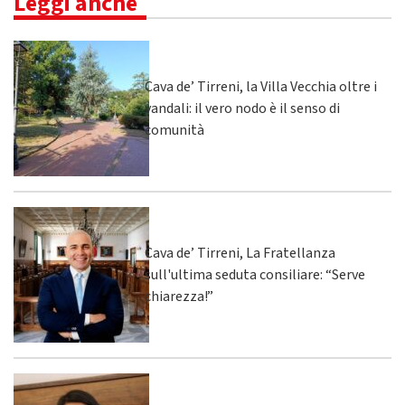
Leggi anche
Cava de’ Tirreni, la Villa Vecchia oltre i
vandali: il vero nodo è il senso di
comunità
Cava de’ Tirreni, La Fratellanza
sull'ultima seduta consiliare: “Serve
chiarezza!”