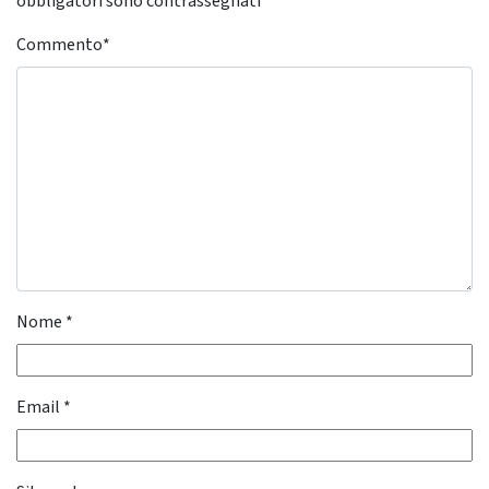
obbligatori sono contrassegnati
*
Commento
*
Nome
*
Email
*