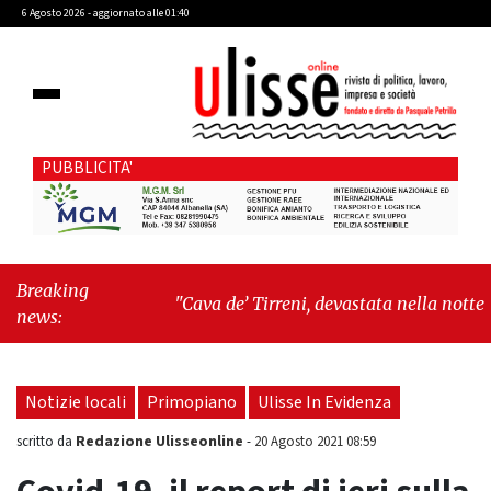
6 Agosto 2026 - aggiornato alle 01:40
PUBBLICITA'
Breaking
"Cava de’ Tirreni, devastata nella notte la
news:
Villa comunale. Il sindaco Giordano: «Non ci
fermeremo»"
-
"Italia sospesa tra identità,
fragilità sociali e pressioni economiche"
Notizie locali
Primopiano
Ulisse In Evidenza
Redazione Ulisseonline
scritto da
-
20 Agosto 2021 08:59