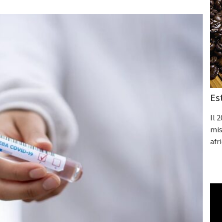
Es
Il 
mis
afr