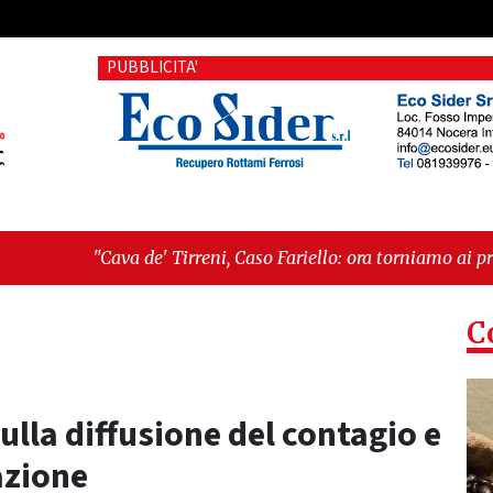
PUBBLICITA'
e' Tirreni, Caso Fariello: ora torniamo ai problemi veri"
-
"C
esiste"
C
 sulla diffusione del contagio e
azione