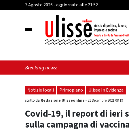
7 Agosto 2026 - aggiornato alle 21:52
"Cava d
Breaking news:
perché 
Notizie locali
Primopiano
Ulisse In Evidenza
Redazione Ulisseonline
scritto da
-
21 Dicembre 2021 08:19
Covid-19, il report di ieri
sulla campagna di vaccin