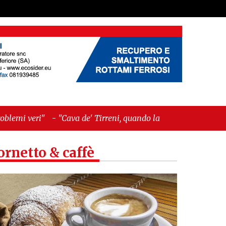
ava de' Tirreni, quando la burocrazia dimentica
ornetto & caffè