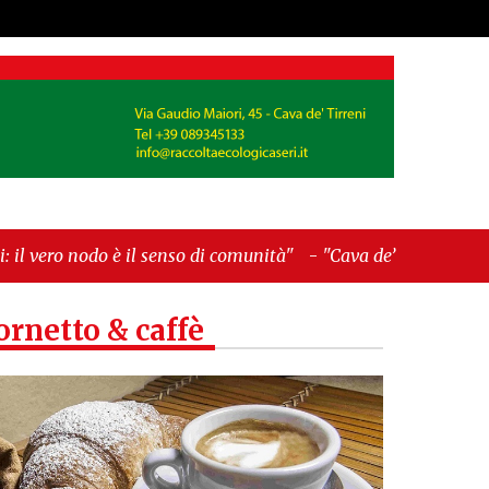
 senso di comunità"
-
"Cava de’ Tirreni, La
ornetto & caffè