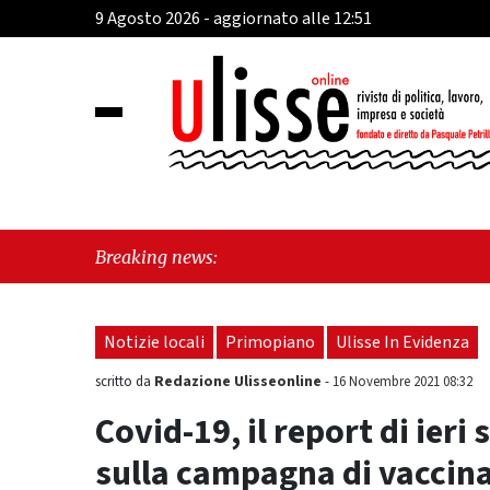
9 Agosto 2026 - aggiornato alle 12:51
"Cav
Breaking news:
Frat
Notizie locali
Primopiano
Ulisse In Evidenza
Redazione Ulisseonline
scritto da
-
16 Novembre 2021 08:32
Covid-19, il report di ieri
sulla campagna di vaccin