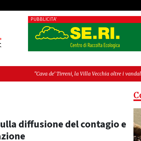
PUBBLICITA'
a de’ Tirreni, la Villa Vecchia oltre i vandali: il vero nodo è il
ellanza sull'ultima seduta consiliare: “Serve chiarezza!”"
C
 sulla diffusione del contagio e
azione