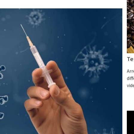
Te
Arr
dif
vid