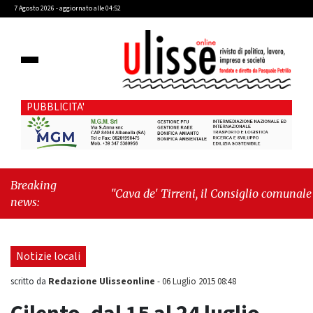
7 Agosto 2026 - aggiornato alle 04:52
PUBBLICITA'
Breaking
"Cava de' Tirreni, il Consiglio comunale
news:
conferma Sara Fariello. L'opposizione lascia
l'aula al momento del voto"
-
"Vietri sul
Mare, giornata storica: la ceramica ammessa
Notizie locali
alla fase europea per l’IGP"
Redazione Ulisseonline
scritto da
-
06 Luglio 2015 08:48