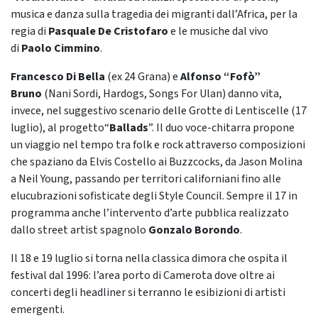
musica e danza sulla tragedia dei migranti dall’Africa, per la
regia di
Pasquale De Cristofaro
e le musiche dal vivo
di
Paolo Cimmino
.
Francesco Di Bella
(ex 24 Grana) e
Alfonso “Fofò”
Bruno
(Nani Sordi, Hardogs, Songs For Ulan) danno vita,
invece, nel suggestivo scenario delle Grotte di Lentiscelle (17
luglio), al progetto“
Ballads
”. Il duo voce-chitarra propone
un viaggio nel tempo tra folk e rock attraverso composizioni
che spaziano da Elvis Costello ai Buzzcocks, da Jason Molina
a Neil Young, passando per territori californiani fino alle
elucubrazioni sofisticate degli Style Council. Sempre il 17 in
programma anche l’intervento d’arte pubblica realizzato
dallo street artist spagnolo
Gonzalo Borondo
.
Il 18 e 19 luglio si torna nella classica dimora che ospita il
festival dal 1996: l’area porto di Camerota dove oltre ai
concerti degli headliner si terranno le esibizioni di artisti
emergenti.