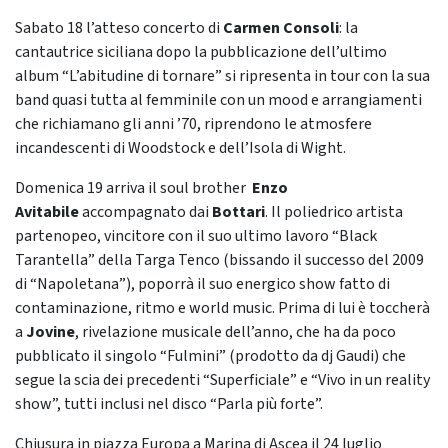
Sabato 18 l’atteso concerto di
Carmen Consoli
: la
cantautrice siciliana dopo la pubblicazione dell’ultimo
album “L’abitudine di tornare” si ripresenta in tour con la sua
band quasi tutta al femminile con un mood e arrangiamenti
che richiamano gli anni ’70, riprendono le atmosfere
incandescenti di Woodstock e dell’Isola di Wight.
Domenica 19 arriva il soul brother
Enzo
Avitabile
accompagnato dai
Bottari
. Il poliedrico artista
partenopeo, vincitore con il suo ultimo lavoro “Black
Tarantella” della Targa Tenco (bissando il successo del 2009
di “Napoletana”), poporrà il suo energico show fatto di
contaminazione, ritmo e world music. Prima di lui è toccherà
a
Jovine
, rivelazione musicale dell’anno, che ha da poco
pubblicato il singolo “Fulmini” (prodotto da dj Gaudi) che
segue la scia dei precedenti “Superficiale” e “Vivo in un reality
show”, tutti inclusi nel disco “Parla più forte”.
Chiusura in piazza Europa a Marina di Ascea il 24 luglio