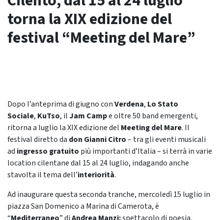
Cilento, dal 15 al 24 luglio
torna la XIX edizione del
festival “Meeting del Mare”
Dopo l’anteprima di giugno con
Verdena
,
Lo Stato
Sociale
,
KuTso
, il
Jam Camp
e oltre 50 band emergenti,
ritorna a luglio la XIX edizione del
Meeting del Mare
. Il
festival diretto da
don Gianni Citro
– tra gli eventi musicali
ad
ingresso gratuito
più importanti d’Italia – si terrà in varie
location cilentane dal 15 al 24 luglio, indagando anche
stavolta il tema dell’
interiorità
.
Ad inaugurare questa seconda tranche, mercoledì 15 luglio in
piazza San Domenico a Marina di Camerota, è
“
Mediterraneo
” di
Andrea Manzi:
spettacolo di poesia,