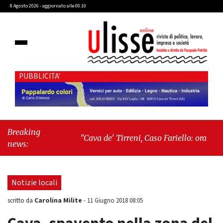
8 Agosto 2026 - aggiornato alle 00:10
PUBBLICITA'
Breaking
"Cava de' Tirreni, Caso Fariello: ora torniamo
news:
ai problemi veri"
-
"Cava de' Tirreni, quando
la burocrazia dimentica perché esiste"
Notizie locali
Carolina Milite
scritto da
-
11 Giugno 2018 08:05