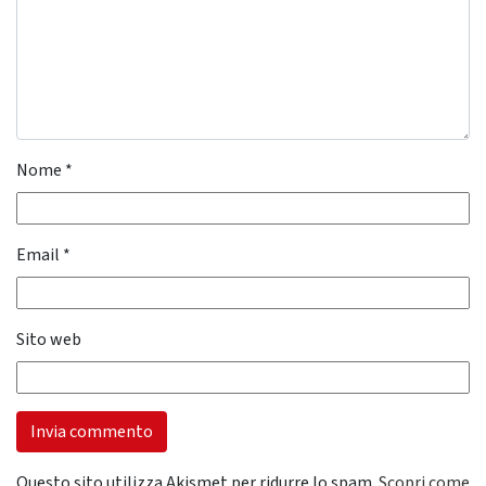
Nome
*
Email
*
Sito web
Questo sito utilizza Akismet per ridurre lo spam.
Scopri come