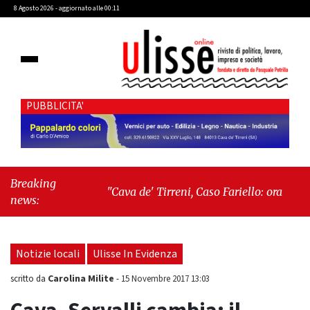
8 Agosto 2026 - aggiornato alle 00:11
PUBBLICITA'
Breaking
"Cava de' Tirreni, Caso Fariello: ora torniamo
news:
ai problemi veri"
-
"Cava de' Tirreni, quando
la burocrazia dimentica perché esiste"
Notizie locali
Ulisse In Evidenza
Carolina Milite
scritto da
-
15 Novembre 2017 13:03