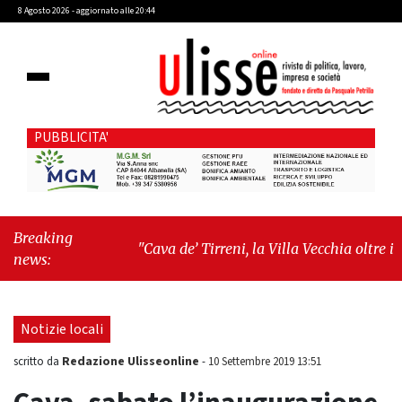
8 Agosto 2026 - aggiornato alle 20:44
PUBBLICITA'
Breaking
"Cava de’ Tirreni, la Villa Vecchia oltre i
news:
vandali: il vero nodo è il senso di comunità"
-
"Cava de’ Tirreni, La Fratellanza sull'ultima
seduta consiliare: “Serve chiarezza!”"
Notizie locali
Redazione Ulisseonline
scritto da
-
10 Settembre 2019 13:51