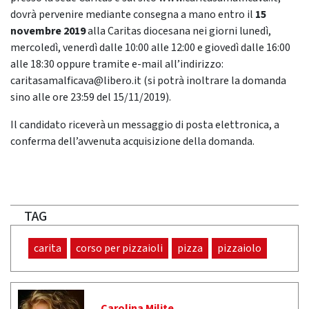
dovrà pervenire mediante consegna a mano entro il
15
novembre 2019
alla Caritas
diocesana nei giorni
lunedì,
mercoledì, venerdì dalle 10:00 alle 12:00 e giovedì dalle 16:00
alle 18:30
oppure
tramite
e-
mail all’i
ndirizzo
:
ca
r
itas
a
m
alf
icav
a@
lib
er
o
.
it
(si potrà inoltrare la domanda
sino alle ore 23:59 del 15/11/2019)
.
Il candidato riceverà un messaggio di posta elettronica, a
conferma dell’avvenuta acqui
sizione della domanda.
TAG
carita
corso per pizzaioli
pizza
pizzaiolo
Carolina Milite