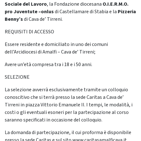
Sociale del Lavoro
, la Fondazione diocesana
O.I.E.R.M.O.
pro Juventute –onlus
di Castellamare di Stabia e la
Pizzeria
Benny’s
di Cava de’ Tirreni.
REQUISITI DI ACCESSO
Essere residente e domiciliato in uno dei comuni
dell’Arcidiocesi di Amalfi –
Cava
de’ Tirreni
;
Avere un’età compresa tra i 18 e i 50 anni
.
SELEZIONE
La selezione avverrà esclusivamente tramite
un colloquio
conoscitivo che si terrà
presso la sede Caritas a Cava
de’
Tirreni
in piazza Vittorio Emanuele
II
.
I
tempi, le modalità
,
i
costi o gli eventuali esoneri per la partecipazione
al corso
saranno specificati in occasione del colloquio
.
La domanda di partecipazione, il cui proforma è disponibile
presso la sede Caritas e sul sito
www
.
ca
r
itas
am
alf
icav
a.
it
,