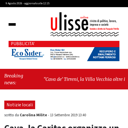
9 Agosto 2026 - aggiornato alle 12:15
PUBBLICITA'
Breaking
"Cava de’ Tirreni, la Villa Vecchia oltre i
news:
vandali: il vero nodo è il senso di comunità"
-
"Cava de’ Tirreni, La Fratellanza sull'ultima
seduta consiliare: “Serve chiarezza!”"
Notizie locali
Carolina Milite
scritto da
-
13 Settembre 2019 13:40