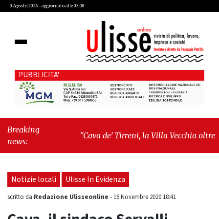
9 Agosto 2026 - aggiornato alle 03:08
PUBBLICITA'
Breaking
"Cava de’ Tirreni, la Villa Vecchia oltre i
news:
vandali: il vero nodo è il senso di comunità"
-
"Cava de’ Tirreni, La Fratellanza sull'ultima
seduta consiliare: “Serve chiarezza!”"
Notizie locali
Ulisse In Evidenza
Redazione Ulisseonline
scritto da
-
16 Novembre 2020 18:41