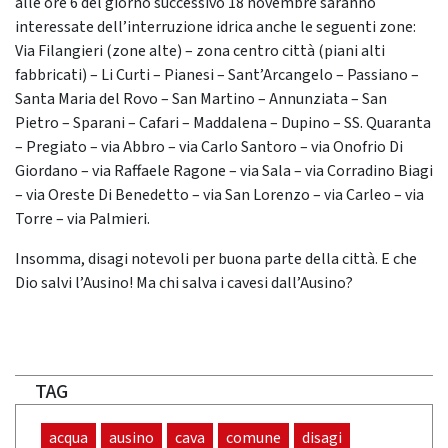
alle ore 6 del giorno successivo 18 novembre saranno
interessate dell’interruzione idrica anche le seguenti zone:
Via Filangieri (zone alte) – zona centro città (piani alti
fabbricati) – Li Curti – Pianesi – Sant’Arcangelo – Passiano –
Santa Maria del Rovo – San Martino – Annunziata – San
Pietro – Sparani – Cafari – Maddalena – Dupino – SS. Quaranta
– Pregiato – via Abbro – via Carlo Santoro – via Onofrio Di
Giordano – via Raffaele Ragone – via Sala – via Corradino Biagi
– via Oreste Di Benedetto – via San Lorenzo – via Carleo – via
Torre – via Palmieri.
Insomma, disagi notevoli per buona parte della città. E che
Dio salvi l’Ausino! Ma chi salva i cavesi dall’Ausino?
TAG
acqua
ausino
cava
comune
disagi