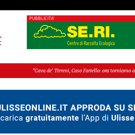
PUBBLICITA'
i, Caso Fariello: ora torniamo ai problemi veri"
-
"Cava de' T