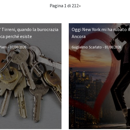
Pagina 1 di 2
1
2
»
 Tirreni, quando la burocrazia
Oggi New York mi ha rubato il
ca perché esiste
Ancora
ierri
-
07/08/2026
Guglielmo Scarlato
-
07/08/2026