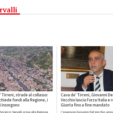
rvalli
 Tirreni, strade al collasso:
Cava de’ Tirreni, Giovanni De
 chiede fondi alla Regione, i
Vecchio lascia Forza Italia e r
i insorgono
Giunta fino a fine mandato
Vincenzo Servalli scrive alla Regione
L’assessore Giovanni Del Vecchio ann