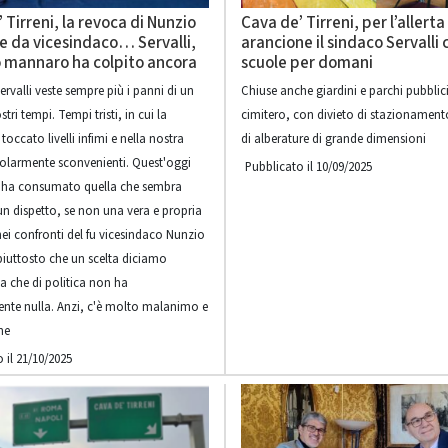
 Tirreni, la revoca di Nunzio
Cava de’ Tirreni, per l’allerta
e da vicesindaco… Servalli,
arancione il sindaco Servalli 
o mannaro ha colpito ancora
scuole per domani
rvalli veste sempre più i panni di un
Chiuse anche giardini e parchi pubblici 
tri tempi. Tempi tristi, in cui la
cimitero, con divieto di stazionamento
 toccato livelli infimi e nella nostra
di alberature di grande dimensioni
icolarmente sconvenienti. Quest'oggi
Pubblicato il 10/09/2025
 ha consumato quella che sembra
un dispetto, se non una vera e propria
nei confronti del fu vicesindaco Nunzio
piuttosto che un scelta diciamo
a che di politica non ha
nte nulla. Anzi, c'è molto malanimo e
ne
 il 21/10/2025