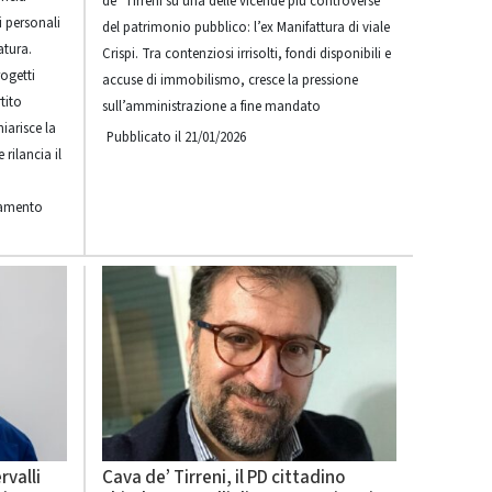
de’ Tirreni su una delle vicende più controverse
i personali
del patrimonio pubblico: l’ex Manifattura di viale
atura.
Crispi. Tra contenziosi irrisolti, fondi disponibili e
rogetti
accuse di immobilismo, cresce la pressione
rtito
sull’amministrazione a fine mandato
iarisce la
Pubblicato il 21/01/2026
rilancia il
iamento
rvalli
Cava de’ Tirreni, il PD cittadino