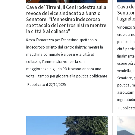
Cava de’
Cava de’ Tirreni, il Centrodestra sulla
Senator
revoca del vice sindacato a Nunzio
l’agnell
Senatore: “L’ennesimo indecoroso
spettacolo del centrosinistra mentre
Vincenzo Se
la città è al collasso”
eroe dei nos
Resta l’amarezza per l’ennesimo spettacolo
politica ha
indecoroso offerto dal centrosinistra: mentre la
città part
macchina comunale è a pezzi e la città al
finalmente
collasso, l’amministrazione e la sua
essere più 
maggioranza a guida PD trovano ancora una
vendetta, 
volta il tempo per giocare alla politica politicante
Senatore, 
Pubblicato il 22/10/2025
politica, m
assolutame
ingratitudi
Pubblicato