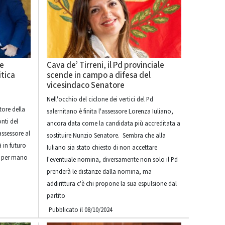
 e
Cava de’ Tirreni, il Pd provinciale
itica
scende in campo a difesa del
vicesindaco Senatore
Nell'occhio del ciclone dei vertici del Pd
tore della
salernitano è finita l'assessore Lorenza Iuliano,
onti del
ancora data come la candidata più accreditata a
assessore al
sostituire Nunzio Senatore. Sembra che alla
 in futuro
Iuliano sia stato chiesto di non accettare
a per mano
l'eventuale nomina, diversamente non solo il Pd
prenderà le distanze dalla nomina, ma
addirittura c'è chi propone la sua espulsione dal
partito
Pubblicato il 08/10/2024