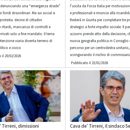
denunciando una “emergenza strade”
l’uscita da Forza Italia per motivazion
 fondi straordinari. Ma sui social si
e professionali e rinuncia alla ricandid
protesta: decine di cittadini
Resterà in Giunta per completare tre p
 ritardi, mancanza di controlli e
strategici a forte impatto sociale. Il pa
arrivati solo a fine mandato. Il tema
azzurro prende atto della decisione, ch
tenzione viaria diventa terreno di
nuova geografia politica in Consiglio e 
itico e civico
percorso per un centrodestra unitario,
scongiurando il rischio di commissar
 il 20/02/2026
Pubblicato il 23/01/2026
 Tirreni, dimissioni
Cava de’ Tirreni, il sindaco Se