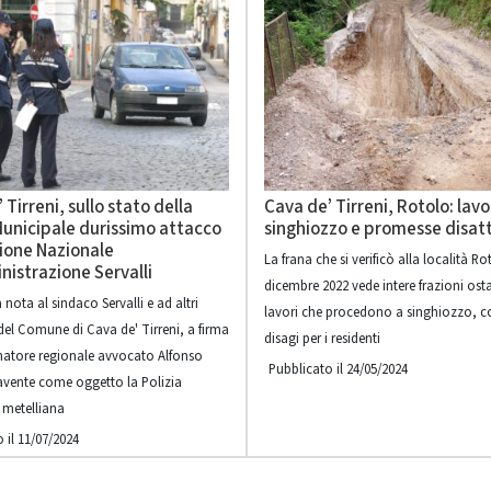
 Tirreni, sullo stato della
Cava de’ Tirreni, Rotolo: lavo
Municipale durissimo attacco
singhiozzo e promesse disat
dione Nazionale
La frana che si verificò alla località Ro
nistrazione Servalli
dicembre 2022 vede intere frazioni ost
 nota al sindaco Servalli e ad altri
lavori che procedono a singhiozzo, 
del Comune di Cava de' Tirreni, a firma
disagi per i residenti
natore regionale avvocato Alfonso
Pubblicato il 24/05/2024
avente come oggetto la Polizia
 metelliana
 il 11/07/2024