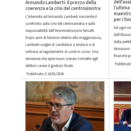
dell’ass
Armando Lamberti: il prezzo della
l’ultima
coerenza e la crisi del centrosinistra
maestro 
L’intervista ad Armando Lamberti riaccende il
per i fon
confronto sulla crisi del centrosinistra e sulle
Ad ogni mo
responsabilità dell’Amministrazione Servalli.
dall'illusi
Dopo anni di tensioni interne alla maggioranza,
dalla perfi
Lamberti sceglie di candidarsi a sindaco e di
dimissioni
sottrarsi al regolamento di conti in corso. Una
finanche po
decisione che apre nuovi scenari e rimette agli
Pubblicato
elettori cavesi il giudizio finale
Pubblicato il 10/01/2026