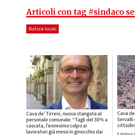
Articoli con tag #sindaco se
Notizie locali
Cava de’
Cava de’ Tirreni, nuova stangata al
Servalli
personale comunale: “Tagli del 30% a
cittadin
cascata, l’ennesimo colpo ai
lavoratori già messi in ginocchio dai
Il sindaco 