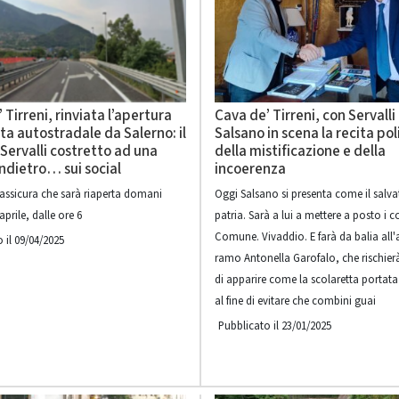
 Tirreni, rinviata l’apertura
Cava de’ Tirreni, con Servalli
ita autostradale da Salerno: il
Salsano in scena la recita pol
Servalli costretto ad una
della mistificazione e della
ndietro… sui social
incoerenza
 assicura che sarà riaperta domani
Oggi Salsano si presenta come il salva
aprile, dalle ore 6
patria. Sarà a lui a mettere a posto i c
Comune. Vivaddio. E farà da balia all'
 il 09/04/2025
ramo Antonella Garofalo, che rischierà
di apparire come la scolaretta portat
al fine di evitare che combini guai
Pubblicato il 23/01/2025