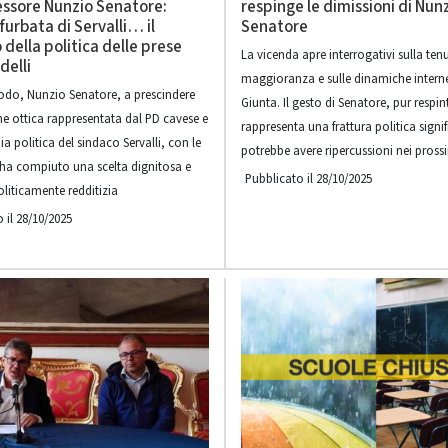
essore Nunzio Senatore:
respinge le dimissioni di Nun
 furbata di Servalli… il
Senatore
della politica delle prese
La vicenda apre interrogativi sulla ten
delli
maggioranza e sulle dinamiche interne
do, Nunzio Senatore, a prescindere
Giunta. Il gesto di Senatore, pur respin
one ottica rappresentata dal PD cavese e
rappresenta una frattura politica signi
dia politica del sindaco Servalli, con le
potrebbe avere ripercussioni nei pross
 ha compiuto una scelta dignitosa e
Pubblicato il 28/10/2025
liticamente redditizia
 il 28/10/2025