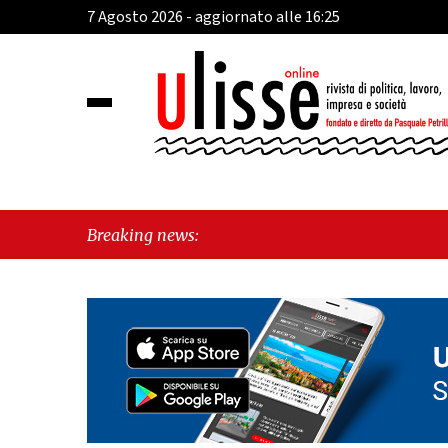
7 Agosto 2026 - aggiornato alle 16:25
"Cava de' Tirren
Breaking news:
esiste"