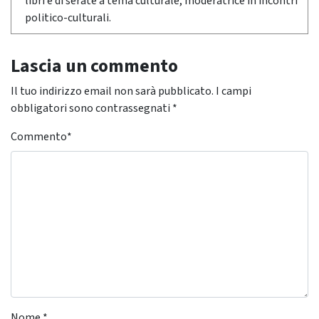
libri e di serate a tema culturale, moderatrice in incontri
politico-culturali.
Lascia un commento
Il tuo indirizzo email non sarà pubblicato.
I campi
obbligatori sono contrassegnati
*
Commento
*
Nome
*