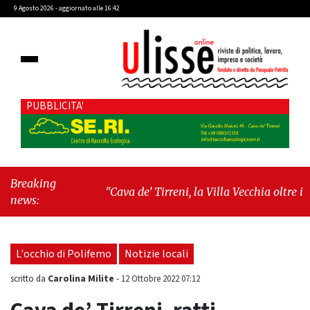
9 Agosto 2026 - aggiornato alle 16:42
PUBBLICITA'
Breaking
"Cava de’ Tirreni, la Villa Vecchia oltre i vandali:
news:
il vero nodo è il senso di comunità"
-
"Cava de’
Tirreni, La Fratellanza sull'ultima seduta
consiliare: “Serve chiarezza!”"
L'occhio di Polifemo
Notizie locali
Carolina Milite
scritto da
-
12 Ottobre 2022 07:12