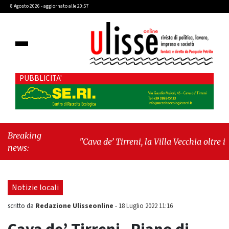
8 Agosto 2026 - aggiornato alle 20:57
PUBBLICITA'
Breaking
"Cava de’ Tirreni, la Villa Vecchia oltre i
news:
vandali: il vero nodo è il senso di comunità"
-
"Cava de’ Tirreni, La Fratellanza sull'ultima
seduta consiliare: “Serve chiarezza!”"
Notizie locali
Redazione Ulisseonline
scritto da
-
18 Luglio 2022 11:16