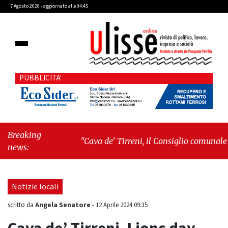
7 Agosto 2026 - aggiornato alle 04:45
PUBBLICITA'
Breaking
"Cava de' Tirreni, il Consiglio comunale
news:
conferma Sara Fariello. L'opposizione lascia
l'aula al momento del voto"
-
"Vietri sul
Mare, giornata storica: la ceramica ammessa
Notizie locali
alla fase europea per l’IGP"
Angela Senatore
scritto da
-
12 Aprile 2024 09:35