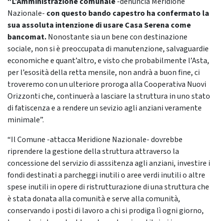
“L’Amministrazione comunale
-denuncia Meridione
Nazionale-
con questo bando capestro ha confermato la
sua assoluta intenzione di usare Casa Serena come
bancomat.
Nonostante sia un bene con destinazione
sociale, non si è preoccupata di manutenzione, salvaguardie
economiche e quant’altro, e visto che probabilmente l’Asta,
per l’esosità della retta mensile, non andrà a buon fine, ci
troveremo con un ulteriore proroga alla Cooperativa Nuovi
Orizzonti che, continuerà a lasciare la struttura in uno stato
di fatiscenza e a rendere un sevizio agli anziani veramente
minimale”.
“Il Comune -attacca Meridione Nazionale- dovrebbe
riprendere la gestione della struttura attraverso la
concessione del servizio di asssitenza agli anziani, investire i
fondi destinati a parcheggi inutili o aree verdi inutili o altre
spese inutili in opere di ristrutturazione di una struttura che
è stata donata alla comunità e serve alla comunità,
conservando i posti di lavoro a chi si prodiga lì ogni giorno,