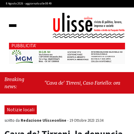
8 Agosto 2026 - aggiornato alle 08:49
PUBBLICITA'
Breaking
"Cava de' Tirreni, Caso Fariello: ora torniamo
news:
ai problemi veri"
-
"Cava de' Tirreni, quando
la burocrazia dimentica perché esiste"
Notizie locali
Redazione Ulisseonline
scritto da
-
19 Ottobre 2023 15:34