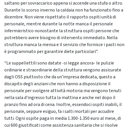
saltano per sovraccarico appena si accende una stufa o altro.
Durante lo scorso inverno la caldaia non ha funzionato fino a
dicembre. Non viene rispettato il rapporto ospiti unità di
personale, mentre durante la notte manca il personale
infermieristico nonostante la struttura ospiti persone che
potrebbero avere bisogno di intervento immediato. Nella
struttura manca la mensa e il servizio che fornisce i pasti non
è programmato per garantire diete particolari”.
“Le suppellettili sono datate -si legge ancora- le pulizie
ordinarie e straordinarie della struttura vengono assicurate
dagli OSS piuttosto che da un’impresa dedicata, questo a
discapito degli anziani che non hanno a disposizione il
personale per svolgere attività motoria ma vengono tenuti
nella sala d’ingresso tutta la mattina e anche nel dopo il
pranzo fino ad ora di cena. Inoltre, essendoci ospiti inabili, il
personale, seppure esiguo, fa i salti mortali per accudire
tutti. Ogni ospite paga in media 1.300-1.350 euro al mese, di
cui 600 giustificati come assistenza sanitaria che si risolve