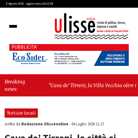
8 Agosto 2026 - aggiornato alle 22:08
PUBBLICITA'
Breaking
"Cava de’ Tirreni, la Villa Vecchia oltre i
news:
vandali: il vero nodo è il senso di comunità"
-
"Cava de’ Tirreni, La Fratellanza sull'ultima
seduta consiliare: “Serve chiarezza!”"
Notizie locali
Redazione Ulisseonline
scritto da
-
04 Luglio 2026 11:27