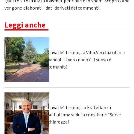
Questo sito utilizza Akismet per ridurre lo spam.
Scopri come
vengono elaborati i dati derivati dai commenti
.
Leggi anche
Cava de’ Tirreni, la Villa Vecchia oltre i
vandali: il vero nodo è il senso di
comunità
Cava de’ Tirreni, La Fratellanza
sull'ultima seduta consiliare: “Serve
chiarezza!”