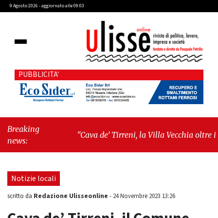
9 Agosto 2026 - aggiornato alle 09:03
PUBBLICITA'
Breaking
"Cava de’ Tirreni, la Villa Vecchia oltre i
news:
vandali: il vero nodo è il senso di comunità"
-
"Cava de’ Tirreni, La Fratellanza sull'ultima
seduta consiliare: “Serve chiarezza!”"
Notizie locali
Redazione Ulisseonline
scritto da
-
24 Novembre 2023 13:26