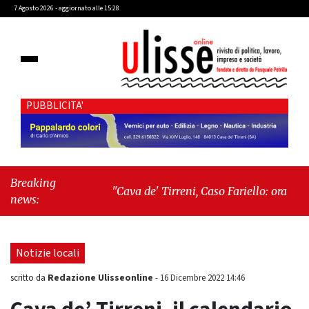
7 Agosto 2026 - aggiornato alle 15:28
PUBBLICITA'
Breaking
"Cava de' Tirreni, Caso Fariello: ora torniamo
news:
ai problemi veri"
-
"Cava de' Tirreni, quando
la burocrazia dimentica perché esiste"
Notizie locali
Redazione Ulisseonline
scritto da
-
16 Dicembre 2022 14:46