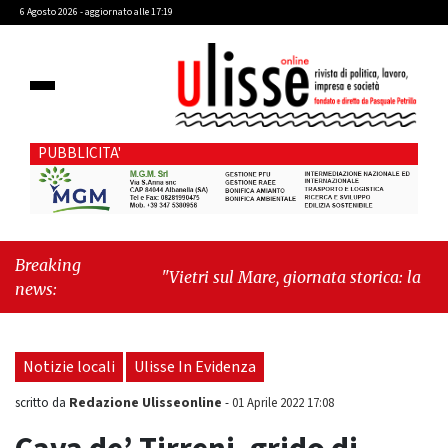
6 Agosto 2026 - aggiornato alle 17:19
PUBBLICITA'
Breaking
"Vietri sul Mare, giornata storica: la ceramica
news:
ammessa alla fase europea per l’IGP"
-
"Hudson Yards: qui New York morde il
futuro"
Notizie locali
Ulisse In Evidenza
Redazione Ulisseonline
scritto da
-
01 Aprile 2022 17:08