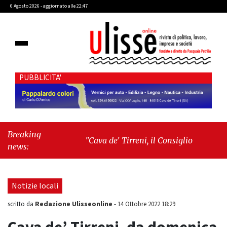
6 Agosto 2026 - aggiornato alle 22:47
PUBBLICITA'
Breaking
"Cava de' Tirreni, il Consiglio comunale
news:
conferma Sara Fariello. L'opposizione lascia
l'aula al momento del voto"
-
"Vietri sul
Mare, giornata storica: la ceramica
Notizie locali
ammessa alla fase europea per l’IGP"
Redazione Ulisseonline
scritto da
-
14 Ottobre 2022 18:29