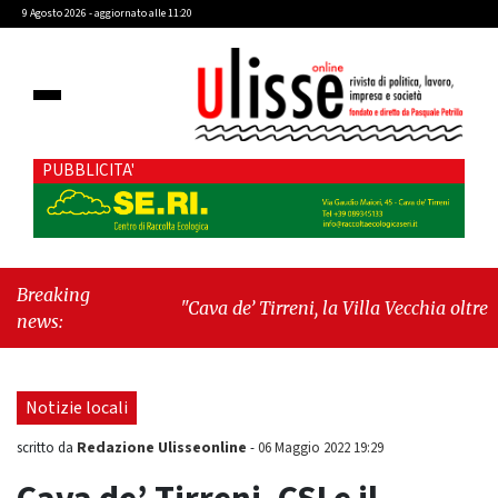
9 Agosto 2026 - aggiornato alle 11:20
PUBBLICITA'
Breaking
"Cava de’ Tirreni, la Villa Vecchia oltre i
news:
vandali: il vero nodo è il senso di comunità"
-
"Cava de’ Tirreni, La Fratellanza sull'ultima
seduta consiliare: “Serve chiarezza!”"
Notizie locali
Redazione Ulisseonline
scritto da
-
06 Maggio 2022 19:29