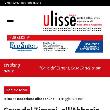
7 Agosto 2026 - aggiornato alle 14:57
PUBBLICITA'
Breaking
"Cava de' Tirreni, Caso Fariello: ora torniamo
news:
ai problemi veri"
-
"Cava de' Tirreni, quando
la burocrazia dimentica perché esiste"
Notizie locali
Redazione Ulisseonline
scritto da
-
14 Maggio 2026 07:31