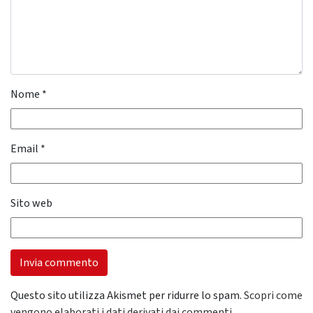
Nome
*
Email
*
Sito web
Questo sito utilizza Akismet per ridurre lo spam.
Scopri come
vengono elaborati i dati derivati dai commenti
.