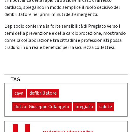
l’importanza della rapidità d’azione in caso di arresto
cardiaco, spiegando in modo semplice il ruolo decisivo del
defibrillatore nei primi minuti dell’emergenza.
L’episodio conferma la forte sensibilità di Pregiato verso i
temi della prevenzione e della cardioprotezione, mostrando
come la collaborazione tra cittadini e professionisti possa
tradursi in un reale beneficio per la sicurezza collettiva.
TAG
cava
defibrillatore
dottor Giuseppe Colangelo
pregiato
salute