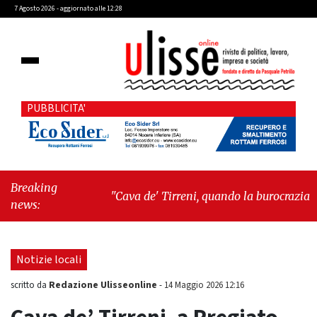
7 Agosto 2026 - aggiornato alle 12:28
PUBBLICITA'
Breaking
"Cava de' Tirreni, quando la burocrazia
news:
dimentica perché esiste"
-
"Oggi New York
mi ha rubato il cuore. Ancora"
Notizie locali
Redazione Ulisseonline
scritto da
-
14 Maggio 2026 12:16