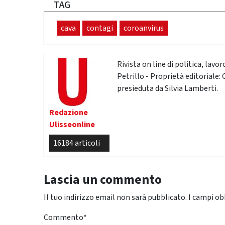
TAG
cava
contagi
coroanvirus
Rivista on line di politica, lav
Petrillo - Proprietà editoriale:
presieduta da Silvia Lamberti.
Redazione
Ulisseonline
16184 articoli
Lascia un commento
Il tuo indirizzo email non sarà pubblicato.
I campi ob
Commento
*