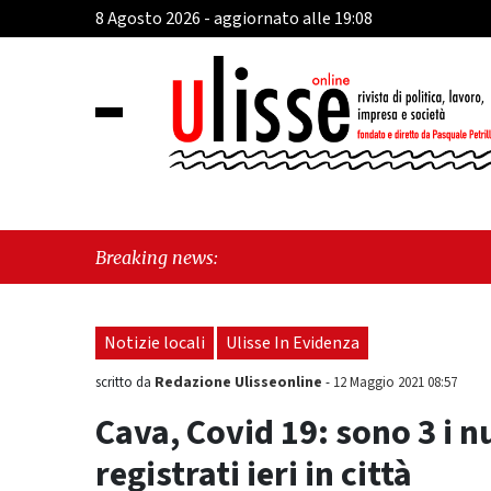
8 Agosto 2026 - aggiornato alle 19:08
"Cava de
Breaking news:
sull'ult
Notizie locali
Ulisse In Evidenza
Redazione Ulisseonline
scritto da
-
12 Maggio 2021 08:57
Cava, Covid 19: sono 3 i nu
registrati ieri in città