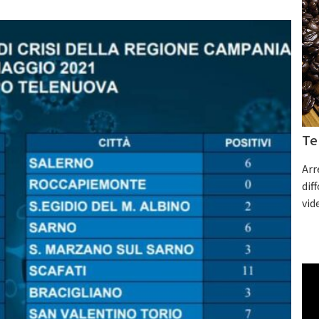
Te
Arr
dif
vid