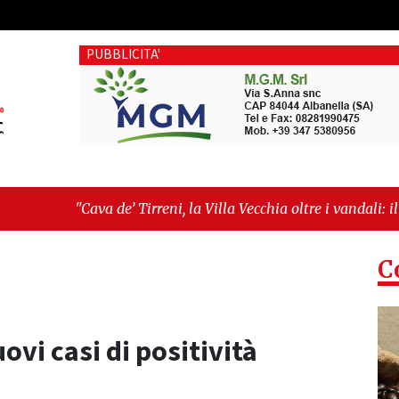
PUBBLICITA'
’ Tirreni, la Villa Vecchia oltre i vandali: il vero nodo è il sen
ima seduta consiliare: “Serve chiarezza!”"
C
ovi casi di positività