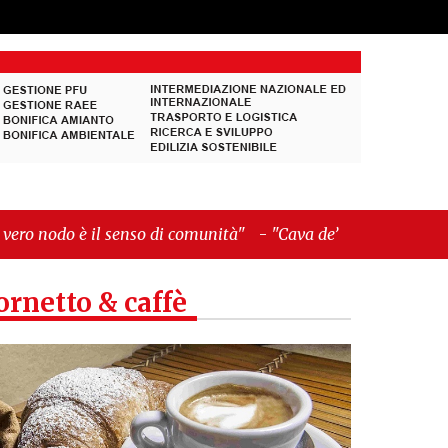
so di comunità"
-
"Cava de’ Tirreni, La Fratellanza
ornetto & caffè