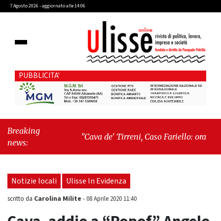
7 Agosto 2026 - aggiornato alle 14:06
PUBBLICITA'
Breaking
"Cava de' Tirreni, Caso Fariello: ora torniamo
news:
ai problemi veri"
-
"Cava de' Tirreni, quando
la burocrazia dimentica perché esiste"
Notizie locali
Ulisse In Evidenza
Carolina Milite
scritto da
-
08 Aprile 2020 11:40