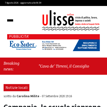
7 Agosto 2026 - aggiornato alle 06:54
PUBBLICITA'
Breaking
"Cava de' Tirreni, il Consiglio comunale
news:
conferma Sara Fariello. L'opposizione lascia
l'aula al momento del voto"
-
"Vietri sul
Mare, giornata storica: la ceramica ammessa
Notizie locali
alla fase europea per l’IGP"
Carolina Milite
scritto da
-
07 Settembre 2020 19:16