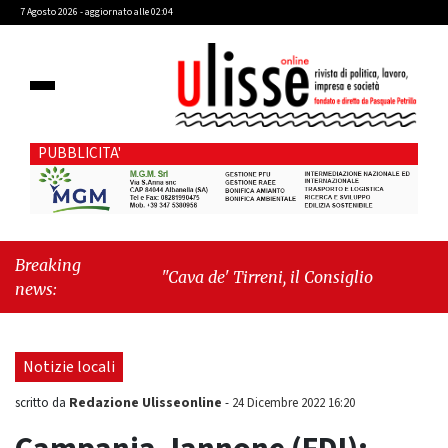
7 Agosto 2026 - aggiornato alle 02:04
PUBBLICITA'
Breaking
"Cava de' Tirreni, il Consiglio comunale
news:
conferma Sara Fariello. L'opposizione lascia
l'aula al momento del voto"
-
"Vietri sul
Mare, giornata storica: la ceramica ammessa
Notizie locali
alla fase europea per l’IGP"
Redazione Ulisseonline
scritto da
-
24 Dicembre 2022 16:20