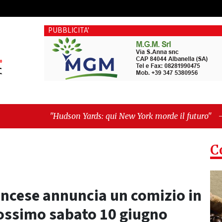
PUBBLICITA'
dson Yards: qui New York morde il futuro"
-
"Quando la poli
C
rancese annuncia un comizio in
rossimo sabato 10 giugno