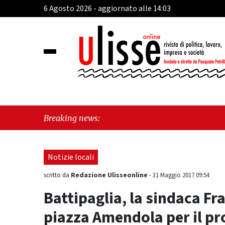
6 Agosto 2026 - aggiornato alle 14:03
"Hu
Breaking news:
Notizie locali
Redazione Ulisseonline
scritto da
-
31 Maggio 2017 09:54
Battipaglia, la sindaca F
piazza Amendola per il p