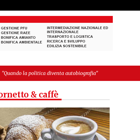
tica diventa autobiografia"
ornetto & caffè