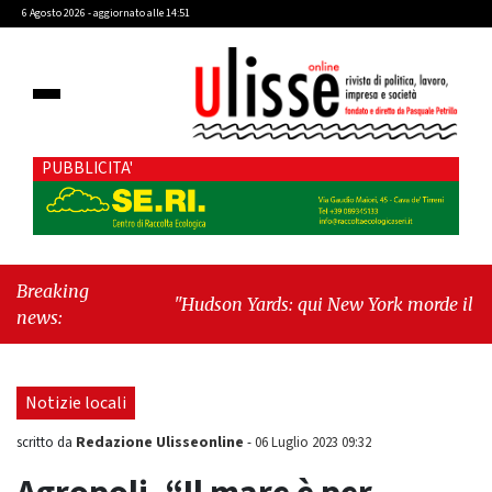
6 Agosto 2026 - aggiornato alle 14:51
PUBBLICITA'
Breaking
"Hudson Yards: qui New York morde il futuro"
news:
-
"Quando la politica diventa autobiografia"
Notizie locali
Redazione Ulisseonline
scritto da
-
06 Luglio 2023 09:32