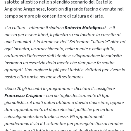
salotto allestito nello splendido scenario del Castello
Angioino Aragonese, location di grande fascino divenuta nel
tempo sempre più contenitore di cultura e di arte.
«La cultura – afferma il sindaco
Roberto Mutalipassi
– è il
mezzo per essere liberi, il pilastro su cui fondare la crescita di
una Comunità. E la kermesse del “Settembre Culturale” offre ad
ogni incontro, un arricchimento, nella mente e nello spirito,
catturando l’interesse dell’utente e sviluppandone la curiosità.
Insomma un esercizio della mente che riempie e fa sentire
appagati. Una ragione in più per i turisti e visitatori per vivere la
nostra città anche nel mese di settembre».
«Sono 20 gli incontri in programma – dichiara il consigliere
Francesco Crispino
– con un taglio decisamente di tipo
giornalistico. A molti autori abbiamo dovuto rinunciare, oppure
dare appuntamento al dopo elezioni politiche per un loro
coinvolgimento diretto alle stesse. Gli appuntamenti
prenderanno il via il 1 settembre per proseguire fino al termine
del mese, ma di fatto la rassegna avrà degli strascichi anche in