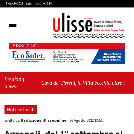
8 Agosto 2026 - aggiornato alle 17:14
PUBBLICITA'
Breaking
"Cava de’ Tirreni, la Villa Vecchia oltre i vandali: il
news:
vero nodo è il senso di comunità"
-
"Cava de’
Tirreni, La Fratellanza sull'ultima seduta
consiliare: “Serve chiarezza!”"
Notizie locali
Redazione Ulisseonline
scritto da
-
26 Agosto 2022 13:51