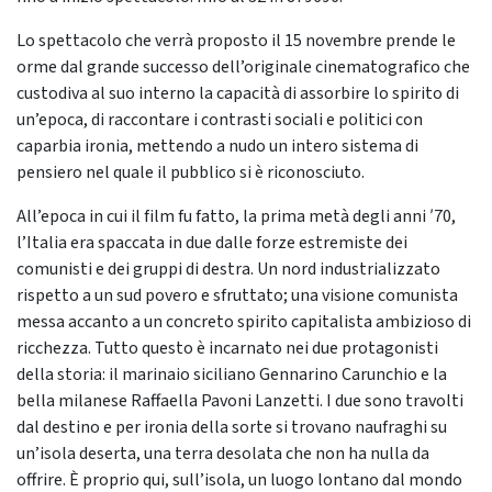
Lo spettacolo che verrà proposto il 15 novembre prende le
orme dal grande successo dell’originale cinematografico che
custodiva al suo interno la capacità di assorbire lo spirito di
un’epoca, di raccontare i contrasti sociali e politici con
caparbia ironia, mettendo a nudo un intero sistema di
pensiero nel quale il pubblico si è riconosciuto.
All’epoca in cui il film fu fatto, la prima metà degli anni ʹ70,
l’Italia era spaccata in due dalle forze estremiste dei
comunisti e dei gruppi di destra. Un nord industrializzato
rispetto a un sud povero e sfruttato; una visione comunista
messa accanto a un concreto spirito capitalista ambizioso di
ricchezza. Tutto questo è incarnato nei due protagonisti
della storia: il marinaio siciliano Gennarino Carunchio e la
bella milanese Raffaella Pavoni Lanzetti. I due sono travolti
dal destino e per ironia della sorte si trovano naufraghi su
un’isola deserta, una terra desolata che non ha nulla da
offrire. È proprio qui, sull’isola, un luogo lontano dal mondo