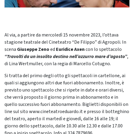
Al via, a partire da mercoledì 15 novembre 2023, l’ottava
stagione teatrale del Cineteatro “De Filippo” di Agropoli. In
scena
Giuseppe Zeno
ed
Euridice Axen
con lo spettacolo
“Travolti da un insolito destino nell’azzurro mare d’agosto”
,
di Lina Wertmuller, con la regia di Marcello Cotugno.
Si tratta del primo degli otto gli spettacoli in cartellone, ai
quali si aggiungono altri due fuori abbonamento. Inoltre, è
previsto uno spettacolo che si ripete in date e orari diversi,
che verrà proposto il giorno prima in abbonamento e in
quello successivo fuori abbonamento. Biglietti disponibili on
line sul sito www.cineteatroeduardo.it e presso il botteghino
del teatro, aperto il martedì e giovedì, dalle 16 alle 19; il
giorno dello spettacolo, dalle 10.30 alle 12.30 e dalle 17.00
fino a inizio spettacolo. Info al 324.7879696.