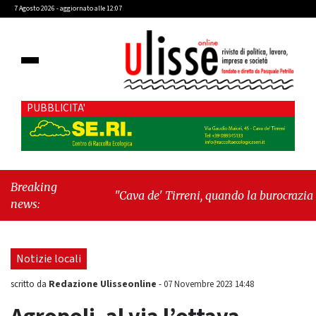
7 Agosto 2026 - aggiornato alle 12:07
PUBBLICITA'
Breaking
"Cava de' Tirreni, quando la burocrazia
news:
dimentica perché esiste"
-
"Oggi New York
mi ha rubato il cuore. Ancora"
Notizie locali
Redazione Ulisseonline
scritto da
-
07 Novembre 2023 14:48