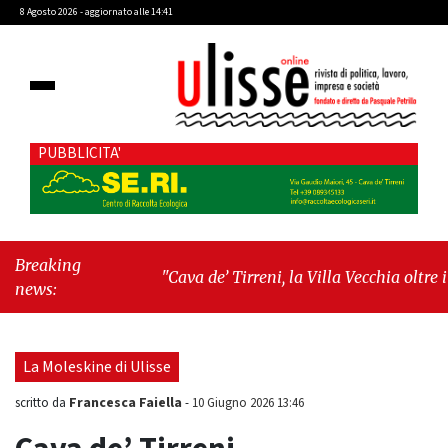
8 Agosto 2026 - aggiornato alle 14:41
PUBBLICITA'
Breaking
"Cava de’ Tirreni, la Villa Vecchia oltre i
news:
vandali: il vero nodo è il senso di comunità"
-
"Cava de’ Tirreni, La Fratellanza sull'ultima
seduta consiliare: “Serve chiarezza!”"
La Moleskine di Ulisse
Francesca Faiella
scritto da
-
10 Giugno 2026 13:46