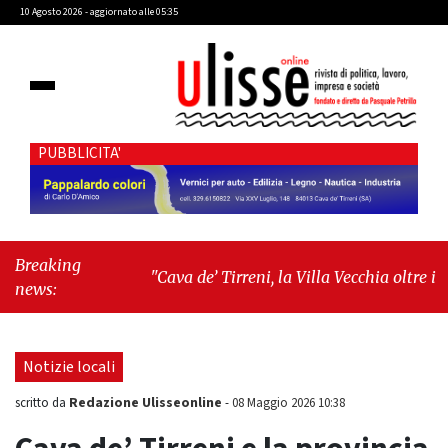
10 Agosto 2026 - aggiornato alle 05:35
PUBBLICITA'
Breaking
"Cava de’ Tirreni, la Villa Vecchia oltre i
news:
vandali: il vero nodo è il senso di comunità"
-
"Cava de’ Tirreni, La Fratellanza sull'ultima
seduta consiliare: “Serve chiarezza!”"
Notizie locali
Redazione Ulisseonline
scritto da
-
08 Maggio 2026 10:38