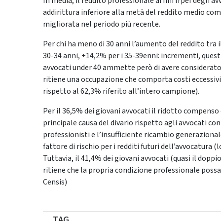
In media, il reddito professionale ai fini Irpef degli a
addirittura inferiore alla metà del reddito medio com
migliorata nel periodo più recente.
Per chi ha meno di 30 anni l’aumento del reddito tra il
30-34 anni, +14,2% per i 35-39enni: incrementi, questi
avvocati under 40 ammette però di avere considerato l
ritiene una occupazione che comporta costi eccessivi
rispetto al 62,3% riferito all’intero campione).
Per il 36,5% dei giovani avvocati il ridotto compenso d
principale causa del divario rispetto agli avvocati c
professionisti e l’insufficiente ricambio generaziona
fattore di rischio per i redditi futuri dell’avvocatura 
Tuttavia, il 41,4% dei giovani avvocati (quasi il doppio
ritiene che la propria condizione professionale possa
Censis)
TAG