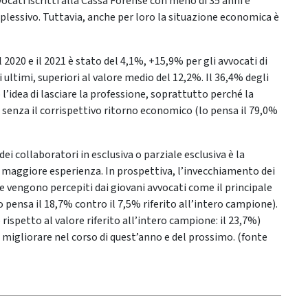
vvocati iscritti alla Cassa Forense con meno di 35 anni è
plessivo. Tuttavia, anche per loro la situazione economica è
 2020 e il 2021 è stato del 4,1%, +15,9% per gli avvocati di
 ultimi, superiori al valore medio del 12,2%. Il 36,4% degli
’idea di lasciare la professione, soprattutto perché la
 senza il corrispettivo ritorno economico (lo pensa il 79,0%
ei collaboratori in esclusiva o parziale esclusiva è la
on maggiore esperienza. In prospettiva, l’invecchiamento dei
le vengono percepiti dai giovani avvocati come il principale
(lo pensa il 18,7% contro il 7,5% riferito all’intero campione).
 rispetto al valore riferito all’intero campione: il 23,7%)
 migliorare nel corso di quest’anno e del prossimo. (fonte