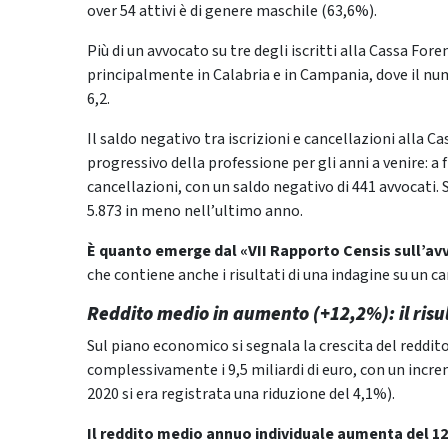
over 54 attivi è di genere maschile (63,6%).
Più di un avvocato su tre degli iscritti alla Cassa Fore
principalmente in Calabria e in Campania, dove il num
6,2.
Il saldo negativo tra iscrizioni e cancellazioni alla 
progressivo della professione per gli anni a venire: a f
cancellazioni, con un saldo negativo di 441 avvocati.
5.873 in meno nell’ultimo anno.
È quanto emerge dal «VII Rapporto Censis sull’avv
che contiene anche i risultati di una indagine su un ca
Reddito medio in aumento (+12,2%): il risu
Sul piano economico si segnala la crescita del reddito 
complessivamente i 9,5 miliardi di euro, con un incr
2020 si era registrata una riduzione del 4,1%).
Il reddito medio annuo individuale aumenta del 12,