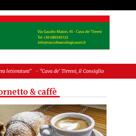
va de' Tirreni, il Consiglio comunale conferma Sara
ornetto & caffè