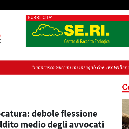
PUBBLICITA'
cesco Guccini mi insegnò che Tex Willer era letteratura"
-
"Ca
lo. L'opposizione lascia l'aula al momento del voto"
C
catura: debole flessione
reddito medio degli avvocati