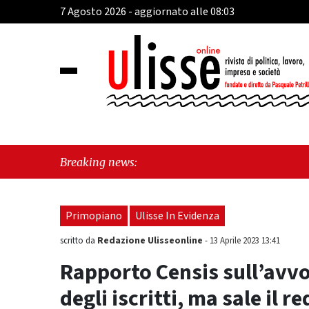
7 Agosto 2026 - aggiornato alle 08:03
"Fran
Breaking news:
Fariel
Primopiano
Ulisse In Evidenza
Redazione Ulisseonline
scritto da
-
13 Aprile 2023 13:41
Rapporto Censis sull’avvo
degli iscritti, ma sale il 