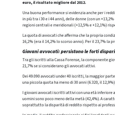
euro, il risultato migliore dal 2012.
Una buona performance si evidenzia anche per i reddit
in più tra i 30 e i 44 anni), delle donne (con un +13,2%
regioni centrali e meridionali (+12,5% e +12,1%) risp
La quota di avvocati che afferma che la propria condiz
16,2% (era il 14,2% lo scorso anno). Per il 23,7% la 
Giovani avvocati: persistono le forti dispari
Tra gli iscritti alla Cassa Forense, la componente gio
21,7% se si considerano gli avvocati attivi.
Dei 49.090 avvocati under 40 iscritti, la maggior part
una piccola quota ha meno di 30 anni (6.320, il 12,9%)
I giovani avvocati iscritti attivi con una età inferi
uomini sono poco meno della metà (42,4%). A caratter
soprattutto la disparità di reddito rispetto ai profess