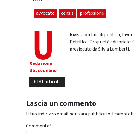
avvocato
censis
professione
Rivista on line di politica, lav
Petrillo - Proprietà editoriale:
presieduta da Silvia Lamberti.
Redazione
Ulisseonline
16181 articoli
Lascia un commento
Il tuo indirizzo email non sarà pubblicato.
I campi ob
Commento
*