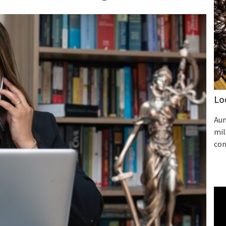
Lo
Aum
mil
con