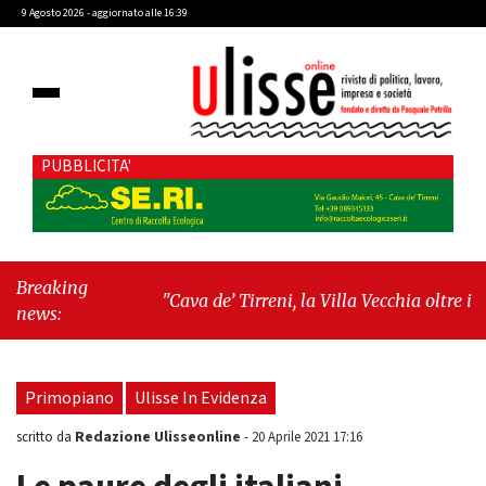
9 Agosto 2026 - aggiornato alle 16:39
PUBBLICITA'
Breaking
"Cava de’ Tirreni, la Villa Vecchia oltre i
news:
vandali: il vero nodo è il senso di comunità"
-
"Cava de’ Tirreni, La Fratellanza sull'ultima
seduta consiliare: “Serve chiarezza!”"
Primopiano
Ulisse In Evidenza
Redazione Ulisseonline
scritto da
-
20 Aprile 2021 17:16