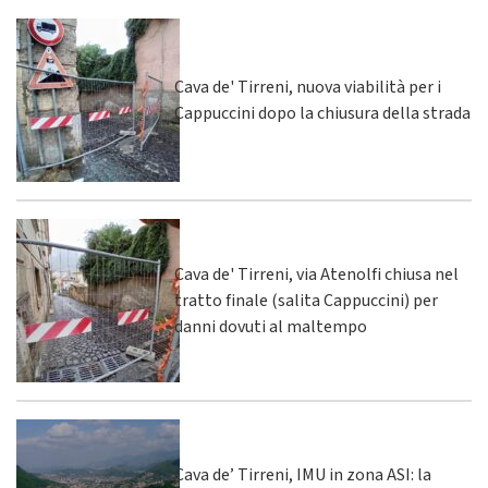
Cava de' Tirreni, nuova viabilità per i
Cappuccini dopo la chiusura della strada
Cava de' Tirreni, via Atenolfi chiusa nel
tratto finale (salita Cappuccini) per
danni dovuti al maltempo
Cava de’ Tirreni, IMU in zona ASI: la