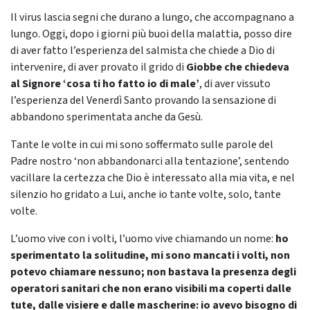
Il virus lascia segni che durano a lungo, che accompagnano a
lungo. Oggi, dopo i giorni più buoi della malattia, posso dire
di aver fatto l’esperienza del salmista che chiede a Dio di
intervenire, di aver provato il grido di
Giobbe che chiedeva
al Signore ‘cosa ti ho fatto io di male’
, di aver vissuto
l’esperienza del Venerdì Santo provando la sensazione di
abbandono sperimentata anche da Gesù.
Tante le volte in cui mi sono soffermato sulle parole del
Padre nostro ‘non abbandonarci alla tentazione’, sentendo
vacillare la certezza che Dio è interessato alla mia vita, e nel
silenzio ho gridato a Lui, anche io tante volte, solo, tante
volte.
L’uomo vive con i volti, l’uomo vive chiamando un nome:
ho
sperimentato la solitudine, mi sono mancati i volti, non
potevo chiamare nessuno; non bastava la presenza degli
operatori sanitari che non erano visibili ma coperti dalle
tute, dalle visiere e dalle mascherine: io avevo bisogno di