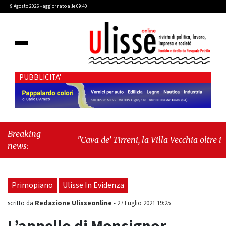
9 Agosto 2026 - aggiornato alle 09:40
PUBBLICITA'
Breaking
"Cava de’ Tirreni, la Villa Vecchia oltre i
news:
vandali: il vero nodo è il senso di comunità"
-
"Cava de’ Tirreni, La Fratellanza sull'ultima
seduta consiliare: “Serve chiarezza!”"
Primopiano
Ulisse In Evidenza
Redazione Ulisseonline
scritto da
-
27 Luglio 2021 19:25