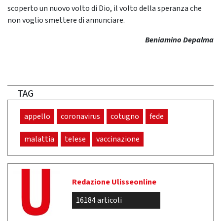
scoperto un nuovo volto di Dio, il volto della speranza che
non voglio smettere di annunciare.
Beniamino Depalma
TAG
appello
coronavirus
cotugno
fede
malattia
telese
vaccinazione
Redazione Ulisseonline
16184 articoli