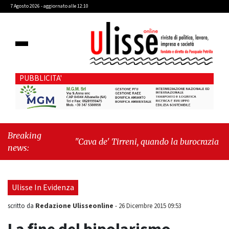
7 Agosto 2026 - aggiornato alle 12:10
PUBBLICITA'
Breaking
"Cava de' Tirreni, quando la burocrazia
news:
dimentica perché esiste"
-
"Oggi New York mi
ha rubato il cuore. Ancora"
Ulisse In Evidenza
Redazione Ulisseonline
scritto da
-
26 Dicembre 2015 09:53