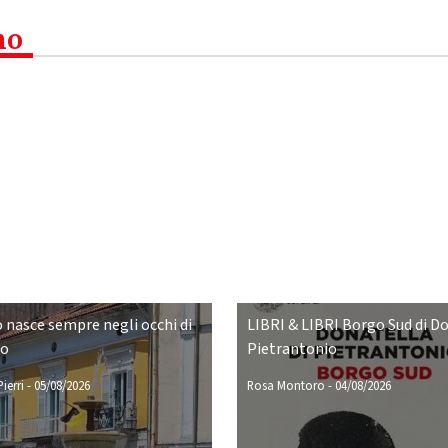
mo
o nasce sempre negli occhi di
LIBRI & LIBRI Borgo Sud di D
no
Pietrantonio
ierri
-
05/08/2026
Rosa Montoro
-
04/08/2026