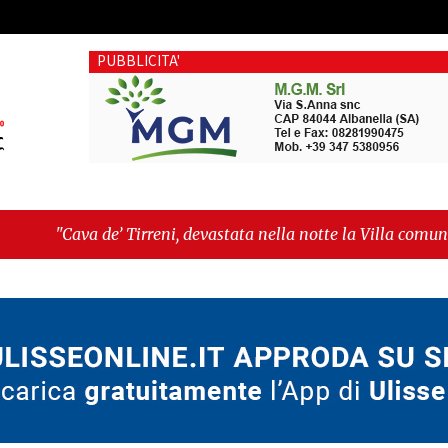
PUBBLICITA'
’ Tirreni, devastata nella notte la Villa comunale. Il sindac
tità, fragilità sociali e pressioni economiche"