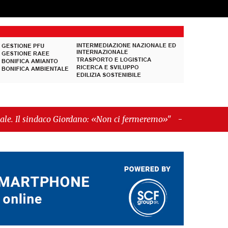
o Giordano: «Non ci fermeremo»"
-
"Italia sospesa