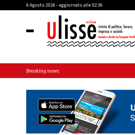
6 Agosto 2026 - aggiornato alle 02:36
"Cava de
Breaking news:
tra iden