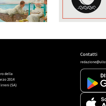
Contatti
redazione@uliss
tro della
marzo 2014
irreni (SA)