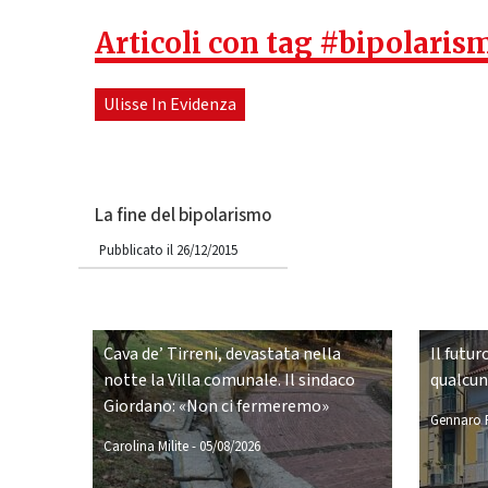
Articoli con tag #bipolaris
Ulisse In Evidenza
La fine del bipolarismo
Pubblicato il 26/12/2015
Cava de’ Tirreni, devastata nella
Il futur
notte la Villa comunale. Il sindaco
qualcu
Giordano: «Non ci fermeremo»
Gennaro P
Carolina Milite
-
05/08/2026