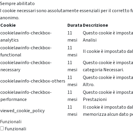
Sempre abilitato
I cookie necessari sono assolutamente essenziali per il corretto f
anonimo.
Cookie
Durata
Descrizione
cookielawinfo-checkbox-
11
Questo cookie è impostat
analytics
mesi
Analisi
cookielawinfo-checkbox-
11
Il cookie è impostato dal
functional
mesi
cookielawinfo-checkbox-
11
Questo cookie è impostat
necessary
mesi
categoria Necessari.
11
Questo cookie è impostat
cookielawinfo-checkbox-others
mesi
Altro.
cookielawinfo-checkbox-
11
Questo cookie è impostat
performance
mesi
Prestazioni
11
Il cookie è impostato da
viewed_cookie_policy
mesi
memorizza alcun dato p
Funzionali
Funzionali