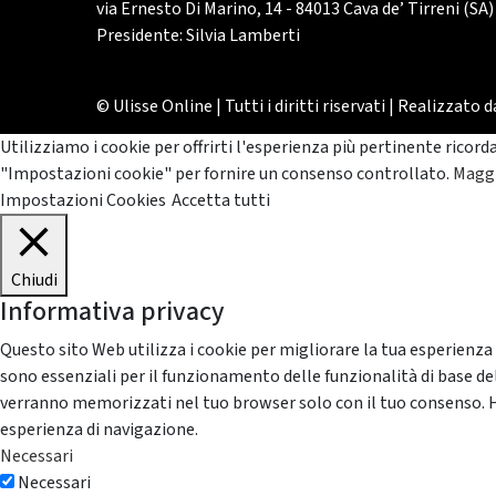
via Ernesto Di Marino, 14 - 84013 Cava de’ Tirreni (SA)
Presidente: Silvia Lamberti
© Ulisse Online | Tutti i diritti riservati | Realizzato 
Utilizziamo i cookie per offrirti l'esperienza più pertinente ricord
"Impostazioni cookie" per fornire un consenso controllato.
Maggi
Impostazioni Cookies
Accetta tutti
Chiudi
Informativa privacy
Questo sito Web utilizza i cookie per migliorare la tua esperienza
sono essenziali per il funzionamento delle funzionalità di base del
verranno memorizzati nel tuo browser solo con il tuo consenso. Hai 
esperienza di navigazione.
Necessari
Necessari