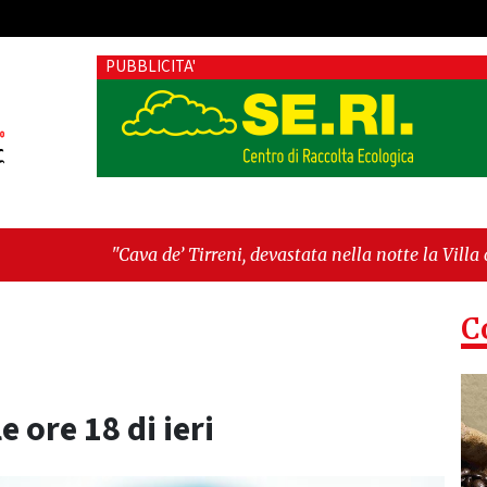
PUBBLICITA'
de’ Tirreni, devastata nella notte la Villa comunale. Il sind
entità, fragilità sociali e pressioni economiche"
C
le ore 18 di ieri