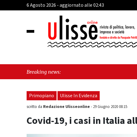
6 Agosto 2026 - aggiornato alle 02:43
"Cava 
Breaking news:
tra id
Primopiano
Ulisse In Evidenza
Redazione Ulisseonline
scritto da
-
29 Giugno 2020 08:15
Covid-19, i casi in Italia al