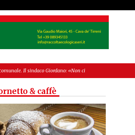
aco Giordano: «Non ci fermeremo»"
-
"Italia sospesa
ornetto & caffè