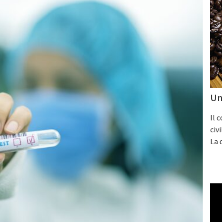
Un
Il 
civ
La 