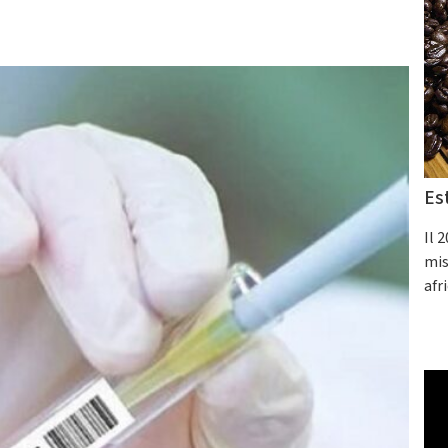
Es
Il 
mis
afr