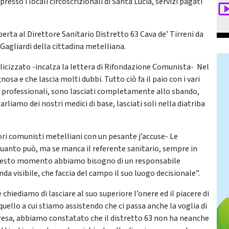
esso i locali circoscrizionali di Santa Lucia, servizi pagati
aperta al Direttore Sanitario Distretto 63 Cava de’ Tirreni da
agliardi della cittadina metelliana.
blicizzato -incalza la lettera di Rifondazione Comunista- Nel
sa e che lascia molti dubbi. Tutto ciò fa il paio con i vari
e professionali, sono lasciati completamente allo sbando,
arliamo dei nostri medici di base, lasciati soli nella diatriba
atori comunisti metelliani con un pesante j’accuse- Le
quanto può, ma se manca il referente sanitario, sempre in
In questo momento abbiamo bisogno di un responsabile
nda visibile, che faccia del campo il suo luogo decisionale”.
chiediamo di lasciare al suo superiore l’onere ed il piacere di
uello a cui stiamo assistendo che ci passa anche la voglia di
resa, abbiamo constatato che il distretto 63 non ha neanche