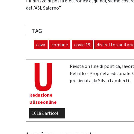
l’indirizzo di posta elettronica e, quindi, siamo costr
dell’ASL Salerno”.
TAG
cava
comune
covid 19
distretto sanitari
Rivista on line di politica, lav
Petrillo - Proprietà editoriale:
presieduta da Silvia Lamberti.
Redazione
Ulisseonline
16182 articoli