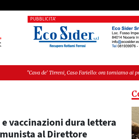
PUBBLICITA'
' Tirreni, Caso Fariello: ora torniamo ai problemi veri"
-
"Cav
siste"
C
e vaccinazioni dura lettera
munista al Direttore