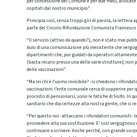
per concessione del Comune e per due mesi, allocate pr
ospitati dal nostro municipio”.
Principia così, senza troppi giri di parola, la lettera 
parte del Circolo Rifondazione Comunista Francesco G
“Il servizio (attivo da quando?), non è stato mai pub
buio di una comunicazione più inesistente che vergogno
dipartimenti che, pur guidati da operatori altament
(basta recarsi presso una delle varie strutture); non p
delle vaccinazioni”.
“Ma lei chi è l’uomo invisibile? -si chiedono i rifond
vaccinazioni: l’ente comunale cerca di sopperire per 
procinto di pensionarsi, sono le fatiche di Sisifo. 
sanitario che dia certezze alla nostra gente, che si re
“Per questo noi -attaccano i rifondatori comunisti- le 
provvedere alla sua sostituzione. E’ così vergognoso q
continuare a scrivere. Anche perché, con grande sorp