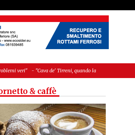
a de' Tirreni, quando la burocrazia dimentica
ornetto & caffè