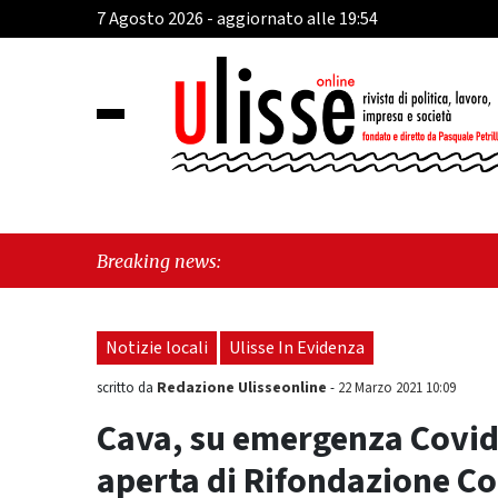
7 Agosto 2026 - aggiornato alle 19:54
"Cava de
Breaking news:
perché e
Notizie locali
Ulisse In Evidenza
Redazione Ulisseonline
scritto da
-
22 Marzo 2021 10:09
Cava, su emergenza Covid 
aperta di Rifondazione Co