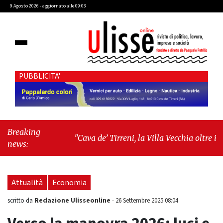
9 Agosto 2026 - aggiornato alle 09:03
PUBBLICITA'
Breaking
"Cava de’ Tirreni, la Villa Vecchia oltre i
news:
vandali: il vero nodo è il senso di comunità"
-
"Cava de’ Tirreni, La Fratellanza sull'ultima
seduta consiliare: “Serve chiarezza!”"
Attualità
Economia
Redazione Ulisseonline
scritto da
-
26 Settembre 2025 08:04