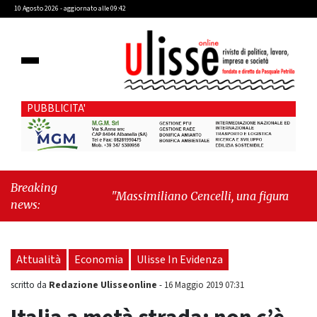
10 Agosto 2026 - aggiornato alle 09:42
PUBBLICITA'
Breaking
"Massimiliano Cencelli, una figura quasi
news:
mitologica della Prima Repubblica"
-
"Sopra
il rumore, sotto il cielo: quando i grattacieli
fanno spazio alla natura"
Attualità
Economia
Ulisse In Evidenza
Redazione Ulisseonline
scritto da
-
16 Maggio 2019 07:31