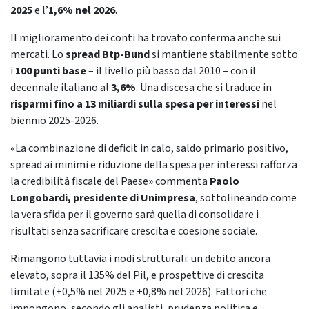
2025
e l’
1,6% nel 2026
.
Il miglioramento dei conti ha trovato conferma anche sui
mercati. Lo
spread Btp-Bund
si mantiene stabilmente sotto
i
100 punti base
– il livello più basso dal 2010 – con il
decennale italiano al
3,6%
. Una discesa che si traduce in
risparmi fino a 13 miliardi sulla spesa per interessi
nel
biennio 2025-2026.
«La combinazione di deficit in calo, saldo primario positivo,
spread ai minimi e riduzione della spesa per interessi rafforza
la credibilità fiscale del Paese» commenta
Paolo
Longobardi, presidente di Unimpresa
, sottolineando come
la vera sfida per il governo sarà quella di consolidare i
risultati senza sacrificare crescita e coesione sociale.
Rimangono tuttavia i nodi strutturali: un debito ancora
elevato, sopra il 135% del Pil, e prospettive di crescita
limitate (+0,5% nel 2025 e +0,8% nel 2026). Fattori che
impongono, secondo gli analisti, prudenza politica e