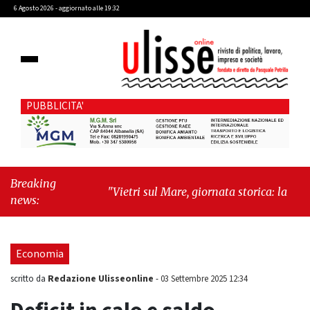
6 Agosto 2026 - aggiornato alle 19:32
PUBBLICITA'
Breaking
"Vietri sul Mare, giornata storica: la ceramica
news:
ammessa alla fase europea per l’IGP"
-
"Hudson Yards: qui New York morde il futuro"
Economia
Redazione Ulisseonline
scritto da
-
03 Settembre 2025 12:34