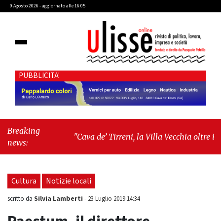
9 Agosto 2026 - aggiornato alle 16:05
PUBBLICITA'
Breaking
"Cava de’ Tirreni, la Villa Vecchia oltre i
news:
vandali: il vero nodo è il senso di comunità"
-
"Cava de’ Tirreni, La Fratellanza sull'ultima
seduta consiliare: “Serve chiarezza!”"
Cultura
Notizie locali
Silvia Lamberti
scritto da
-
23 Luglio 2019 14:34