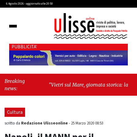
6 Agosto 2026 - aggiornato alle 20:50
PUBBLICITA'
Breaking
"Vietri sul Mare, giornata storica: la ceramica
news:
ammessa alla fase europea per l’IGP"
-
"Hudson Yards: qui New York morde il futuro"
Cultura
Redazione Ulisseonline
scritto da
-
25 Marzo 2020 08:53