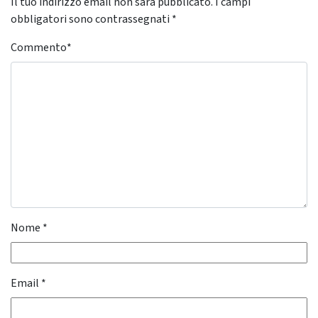
Il tuo indirizzo email non sarà pubblicato.
I campi
obbligatori sono contrassegnati
*
Commento
*
Nome
*
Email
*