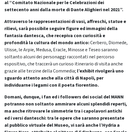
al “Comitato Nazionale per le Celebrazioni dei
settecento anni dalla morte di Dante Alighieri nel 2021”.
Attraverso le rappresentazioni di vasi, affreschi, statue e
rilievi, sarà possibile seguire figure ed immagini della
fantasia dantesca, che recepiva con curiosità e
profondità la cultura del mondo antico:
Cerbero, Diomede,
Ulisse, le Arpie, Medusa, Eracle, Minosse e Teseo saranno
soltanto alcuni dei personaggi raccontati nel percorso
espositivo, che traccerà un curioso itinerario di visita anche
grazie alle terzine della Commedia;
l’exhibit rivolgerà uno
sguardo attento anche alla città di Napoli, per
individuarne i legami con il poeta fiorentino.
Domani, dunque, i fan ed i followers dei social del MANN
potranno non soltanto ammirare alcuni splendidi reperti,
ma anche ritrovare le simmetrie tra i capolavori antichi
ed i versi danteschi: tra le opere che saranno presentate
al pubblico virtuale del Museo, vi sarà anche l
’Hydria a