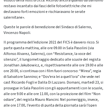
vissuto della nostra città. Ricordo ancora quando da bambino
restavo incantato dai fasci delle fotoelettriche che mi
destavano forti emozioni e rischiaravano le serate
salernitane».
Queste le parole di benedizione del Sindaco di Salerno,
Vincenzo Napoli.
Il programma dell’edizione 2021 del FICS è davvero ricco. Si
parte questa mattina, alle ore 09.00 in Sala Pasolini (via
Alfonso Alvarez, Salerno), con “Resistance, la voce del
silenzio”, il lungometraggio dedicato alle scuole del regista
Jonathan Jakubowicz, e, rispettivamente alle ore 19.00 e alle
ore 20.00, si continua con i film fuori concorso: “Mirea”, regia
di Salvatore Sannino; e “Dov’era lei a quell’ora” che vede nel
cast Riccardo Fogli e Dalila Di Lazzaro. Domani, martedì 23, si
prosegue in Sala Pasolini con gli appuntamenti con le scuole,
alle ore 9.00 e alle ore 11.00, con la proiezione del film “Non
odiare”, del regista Mauro Mancini. Nel pomeriggio, invece,
alle ore 17.00, l’evento di punta della giornata sarà l’open