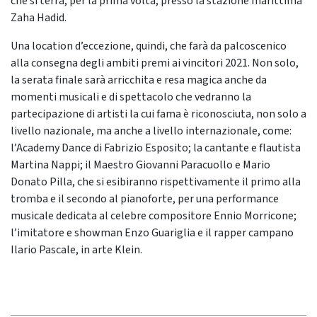
che si terrà, per la prima volta, presso la stazione marittima
Zaha Hadid.
Una location d’eccezione, quindi, che farà da palcoscenico
alla consegna degli ambiti premi ai vincitori 2021. Non solo,
la serata finale sarà arricchita e resa magica anche da
momenti musicali e di spettacolo che vedranno la
partecipazione di artisti la cui fama è riconosciuta, non solo a
livello nazionale, ma anche a livello internazionale, come:
l’Academy Dance di Fabrizio Esposito; la cantante e flautista
Martina Nappi; il Maestro Giovanni Paracuollo e Mario
Donato Pilla, che si esibiranno rispettivamente il primo alla
tromba e il secondo al pianoforte, per una performance
musicale dedicata al celebre compositore Ennio Morricone;
l’imitatore e showman Enzo Guariglia e il rapper campano
Ilario Pascale, in arte Klein.