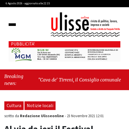
6 Agosto 2026 - aggiornato alle 22:15
PUBBLICITA'
Breaking
"Cava de' Tirreni, il Consiglio comunale conferma
news:
Sara Fariello. L'opposizione lascia l'aula al
momento del voto"
-
"Vietri sul Mare, giornata
storica: la ceramica ammessa alla fase europea per
Cultura
Notizie locali
l’IGP"
Redazione Ulisseonline
scritto da
-
23 Novembre 2021 12:01